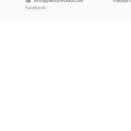
infos@painsurleseaux.com
Politique 
Facebook :