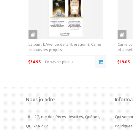
La pair : L’Avenue de la libération & Car je
Car je c
connais les projets
et Jose
$34.95
En savoir plus
$19.05
Nous joindre
Informa
27, rue des Pères-Jésuites, Québec,
Qui somm
QC G2A 2Z2
Politiques