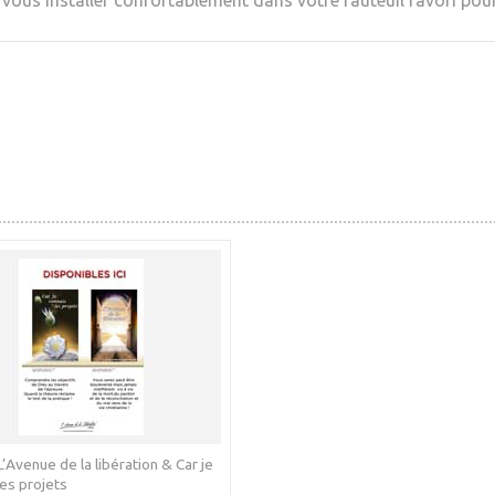
 vous installer confortablement dans votre fauteuil favori pou
 L’Avenue de la libération & Car je
les projets